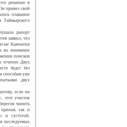
 это решение в
Он привез свой
алось плавание
м Таймырского
слушала рапорт
тев заявил, что
егам Камчатки
ла во внимание
лжении поисков
в течение Двух
есте будет без
им способам уже
опытками двух
аптеву, если он
, этот участок
 берегов чинить
 припая, так и
ю и густотой.
 в исследуемых