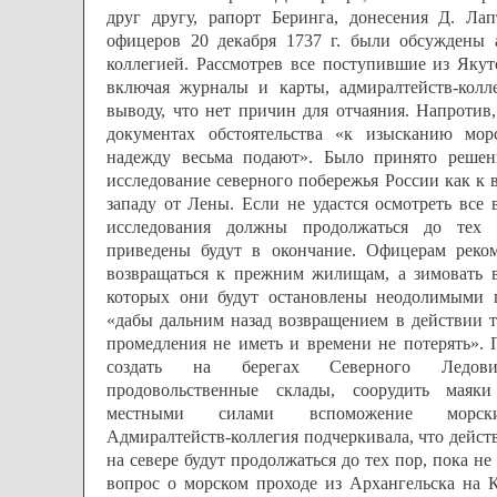
друг другу, рапорт Беринга, донесения Д. Ла
офицеров 20 декабря 1737 г. были обсуждены 
коллегией. Рассмотрев все поступившие из Якут
включая журналы и карты, адмиралтейств-колл
выводу, что нет причин для отчаяния. Напротив
документах обстоятельства «к изысканию мор
надежду весьма подают». Было принято решен
исследование северного побережья России как к в
западу от Лены. Если не удастся осмотреть все 
исследования должны продолжаться до тех 
приведены будут в окончание. Офицерам реком
возвращаться к прежним жилищам, а зимовать в
которых они будут остановлены неодолимыми п
«дабы дальним назад возвращением в действии 
промедления не иметь и времени не потерять». 
создать на берегах Северного Ледови
продовольственные склады, соорудить маяк
местными силами вспоможение морск
Адмиралтейств-коллегия подчеркивала, что дейст
на севере будут продолжаться до тех пор, пока не
вопрос о морском проходе из Архангельска на К