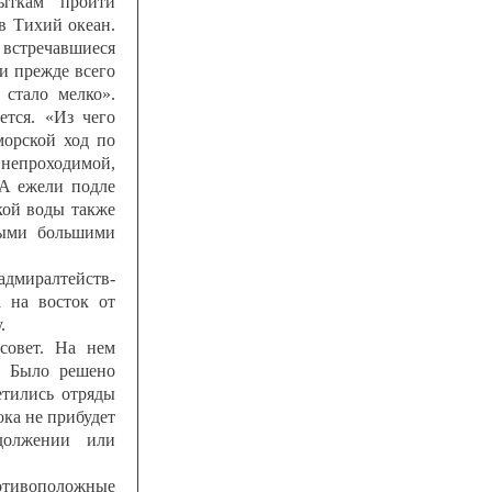
ыткам пройти
в Тихий океан.
стречавшиеся
и прежде всего
стало мелко».
ется. «Из чего
морской ход по
непроходимой,
 А ежели подле
кой воды также
ными большими
адмиралтейств-
 на восток от
.
совет. На нем
. Было решено
етились отряды
ока не прибудет
одолжении или
отивоположные