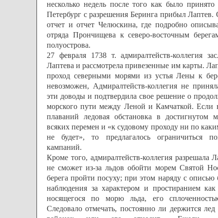
несколько недель после того как было принято
Петербург с разрешения Беринга прибыл Лаптев. 
отчет и отчет Челюскина, где подробно описыв
отряда Прончищева к северо-восточным берега
полуострова.
27 февраля 1738 т. адмиралтейств-коллегия за
Лаптева и рассмотрела привезенные им карты. Лап
проход северными морями из устья Лены к бер
невозможен, Адмиралтейств-коллегия не приня
эти доводы и подтвердила свое решение о продо
морского пути между Леной и Камчаткой. Если 
плаваний ледовая обстановка в достигнутом м
всяких перемен и «к судовому проходу ни по как
не будет», то предлагалось ограничиться п
кампаний.
Кроме того, адмиралтейств-коллегия разрешала Л
не сможет из-за льдов обойти морем Святой Нос
берега пройти посуху; при этом наряду с описью
наблюдения за характером и простиранием как
носящегося по морю льда, его сплоченность
Следовало отмечать, постоянно ли держится лед