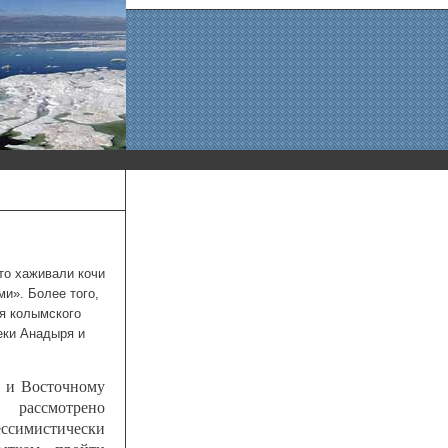
то хаживали кочи
и». Более того,
я колымского
еки Анадыря и
 и Восточному
 рассмотрено
ссимистически