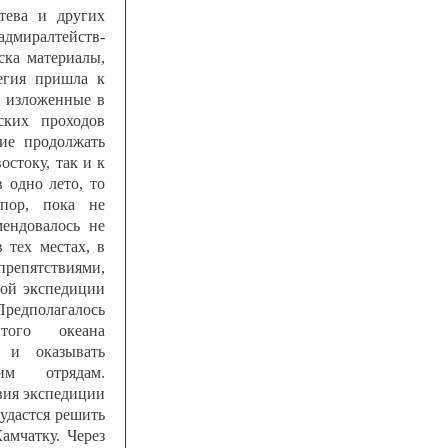
птева и других
адмиралтейств-
ска материалы,
егия пришла к
, изложенные в
ских проходов
ие продолжать
остоку, так и к
в одно лето, то
пор, пока не
ендовалось не
 тех местах, в
репятствиями,
той экспедиции
Предполагалось
того океана
и и оказывать
им отрядам.
вия экспедиции
 удастся решить
амчатку. Через