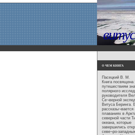
витус
О ЧЕМ КНИГА
Пасецкий В. М.
Книга посвящена 
путешествиям зн
полярного исслед
руководителя Ве
Се¬верной экспе
Витуса Беринга. 
рассказы¬вается 
плаваниях в Аркт
северной части Т
океана, которые
завершились отк
севе¬ро-западных