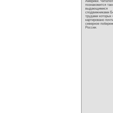
Америки. Читате
познакомится так
выдающимися
сподвижниками Б
трудами которых
картировано почт
северное побере
России.