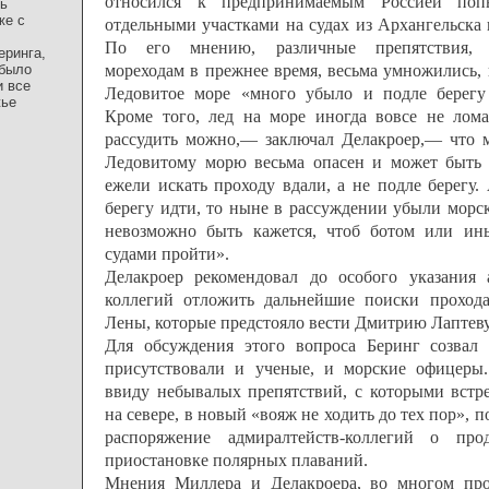
относился к предпринимаемым Россией поп
ль
же с
отдельными участками на судах из Архангельска 
По его мнению, различные препятствия, в
еринга,
 было
мореходам в прежнее время, весьма умножились, 
и все
Ледовитое море «много убыло и подле берегу 
жье
Кроме того, лед на море иногда вовсе не лома
рассудить можно,— заключал Делакроер,— что 
Ледовитому морю весьма опасен и может быть 
ежели искать проходу вдали, а не подле берегу.
берегу идти, то ныне в рассуждении убыли морс
невозможно быть кажется, чтоб ботом или и
судами пройти».
Делакроер рекомендовал до особого указания 
коллегий отложить дальнейшие поиски прохода
Лены, которые предстояло вести Дмитрию Лаптеву
Для обсуждения этого вопроса Беринг созвал 
присутствовали и ученые, и морские офицеры
ввиду небывалых препятствий, с которыми встр
на севере, в новый «вояж не ходить до тех пор», п
распоряжение адмиралтейств-коллегий о пр
приостановке полярных плаваний.
Мнения Миллера и Делакроера, во многом пр