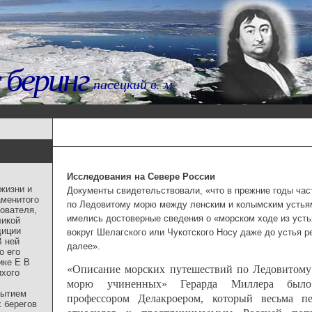
 беринг
пасецкий в. м.
Исследования на Севере России
жизни и
Документы свидетельствовали, «что в прежние годы час
аменитого
по Ледовитому морю между ленским и колымским устьям
ователя,
имелись достоверные сведения о «морском ходе из усть
ликой
диции
вокруг Шелагского или Чукотского Носу даже до устья р
В ней
далее».
о его
ике Е В
«Описание морских путешествий по Ледовитому
ихого
морю учиненных» Герарда Миллера было
рытием
профессором Делакроером, который весьма пе
 берегов